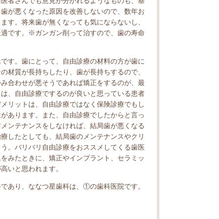
歯医者さんでも意見が分かれるようなものも、基
、歯が悪くなった原因を改善しないので、数年お
ります。将来歯が無くなっても気にならないし、
最適です。※ガンガン削って治すので、歯の寿命
んです。歯にとって、自由診療の材料の方が歯に
その材質が長持ちしたり、歯が長持ちするので、
かみ合わせが悪そうであれば矯正をするのが、最
トは、自由診療でするのが良いと思っている患者
デメリットは、自由診療ではなく保険診療でもし
性があります。また、自由診療でしたからと言っ
防メンテナンスをしなければ、結局歯が悪くなる
治療したとしても、結局歯のメンテナンスやクリ
ょう。バリバリ自由診療をおススメしてくる歯医
ムをみたときに、矯正やインプラント、セラミッ
が高いと思われます。
科であり、ななつ星歯科は、①の歯科医院です。