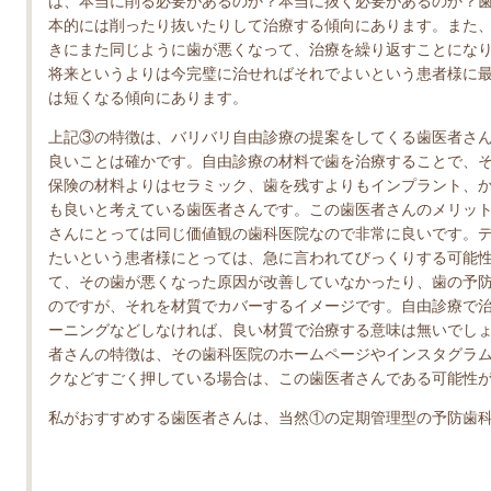
は、本当に削る必要があるのか？本当に抜く必要があるのか？
本的には削ったり抜いたりして治療する傾向にあります。また
きにまた同じように歯が悪くなって、治療を繰り返すことにな
将来というよりは今完璧に治せればそれでよいという患者様に
は短くなる傾向にあります。
上記③の特徴は、バリバリ自由診療の提案をしてくる歯医者さ
良いことは確かです。自由診療の材料で歯を治療することで、
保険の材料よりはセラミック、歯を残すよりもインプラント、
も良いと考えている歯医者さんです。この歯医者さんのメリッ
さんにとっては同じ価値観の歯科医院なので非常に良いです。
たいという患者様にとっては、急に言われてびっくりする可能
て、その歯が悪くなった原因が改善していなかったり、歯の予
のですが、それを材質でカバーするイメージです。自由診療で
ーニングなどしなければ、良い材質で治療する意味は無いでし
者さんの特徴は、その歯科医院のホームページやインスタグラ
クなどすごく押している場合は、この歯医者さんである可能性
私がおすすめする歯医者さんは、当然①の定期管理型の予防歯