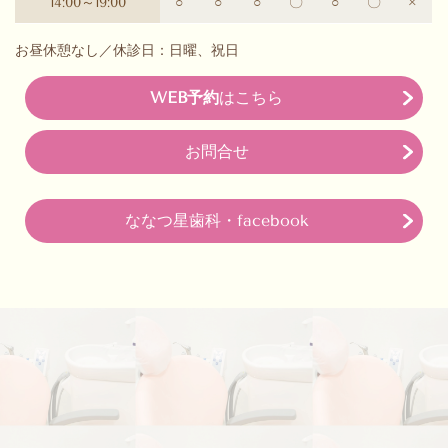
14:00～19:00
○
○
○
〇
○
〇
×
お昼休憩なし／休診日：日曜、祝日
WEB予約
はこちら
お問合せ
ななつ星歯科・facebook